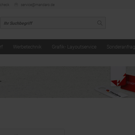
ncheck
service@mandaro.de
rf
Werbetechnik
Grafik- Layoutservice
Sonderanfra