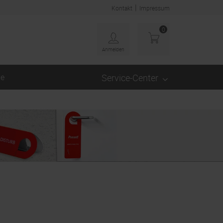
|
Kontakt
Impressum
0
Anmelden
ge
Service-Center