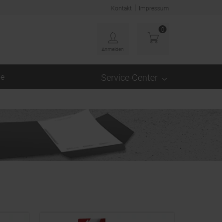
|
Kontakt
Impressum
0
Anmelden
ge
Service-Center