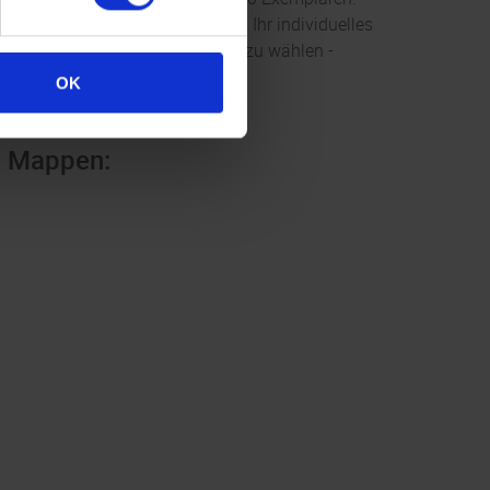
sslasche bietet genug Platz, um Ihr individuelles
uswahlmöglichkeit , das Material zu wählen -
OK
en Mappen: