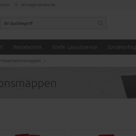
ncheck
service@mandaro.de
rf
Werbetechnik
Grafik- Layoutservice
Sonderanfra
Präsentationsmappen