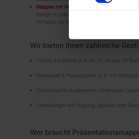
Mappen mit Verschlusslasche
: Unsere dreitei
Design zu präsentieren. Ein besonderes Extra is
verfügbar ab 100 Exemplaren.
Wir bieten Ihnen zahlreiche Gest
Format & Füllhöhe (z. B. für 10, 20 oder 30 Blatt
Materialien & Papierstärken (z. B. mit Cellopha
Druckbereiche (Außenseiten, Innenseiten, Lasc
Veredelungen wie Prägung, Spotlack oder Sta
Wer braucht Präsentationsmapp