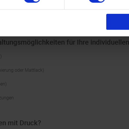
ligen Präsentationsmappen für DIN A5- Formate inklusive Verschlu
t der vorgestanzte Visitenkartenschlitz. Sie haben eine große A
altungsmöglichkeiten für Ihre individuell
)
nierung oder Mattlack)
hen)
nzungen
en mit Druck?