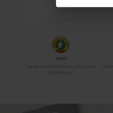
ekomi
Top Service und Betreuung; Mike, Firma
Lasse
Gruschdesign