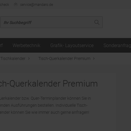
ncheck
service@mandaro.de
rf
Werbetechnik
Grafik- Layoutservice
Sonderanfra
Tischkalender
Tisch-Querkalender Premium
ch-Querkalender Premium
uerkalender bzw. Quer-Terminplander können Sie in
enden Ausführungen bestellen. Individuelle Tisch-
ender können Sie wie immer auch gerne anfragen!