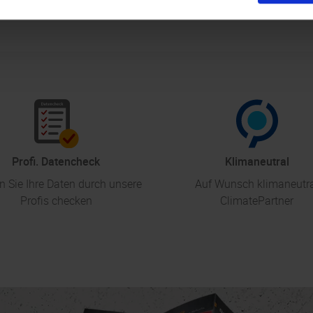
Profi. Datencheck
Klimaneutral
n Sie Ihre Daten durch unsere
Auf Wunsch klimaneutr
Profis checken
ClimatePartner