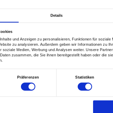
1965,88 EUR
2482,34 EUR
Details
3623,55 EUR
4544,85 EUR
Cookies
nhalte und Anzeigen zu personalisieren, Funktionen für soziale
Website zu analysieren. Außerdem geben wir Informationen zu I
r soziale Medien, Werbung und Analysen weiter. Unsere Partner
 Daten zusammen, die Sie ihnen bereitgestellt haben oder die s
n.
 mit Jahresübersicht auf jedem Blatt
Präferenzen
Statistiken
Karton
are bis 10 % der bestellten Auflage behalten wir uns vor. Berech