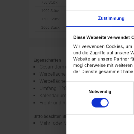
750 Stück
1652,00 EUR
1000 Stück
2086,00 EUR
Zustimmung
1500 Stück
3045,00 EUR
2000 Stück
3819,20 EUR
Diese Webseite verwendet 
Wir verwenden Cookies, um I
und die Zugriffe auf unsere 
Website an unsere Partner fü
Eigenschaften
möglicherweise mit weiteren
Gesamtformat: 305 x 138mm
der Dienste gesammelt habe
Werbefläche Oberteil: 305 x 107mm
Werbefläche Unterteil: 305 x 30mm
Einwilligungsauswahl
Umfang: 128 Seiten, 1 Woche auf zwei Seiten,
Notwendig
Kalendarium: 2-farbig (schwarz/rot)
Front- und Rückteil aus hochwertigem 335g-
Bitte beachten Sie!
Mehr- oder Minderlieferungen bei bedruckter W