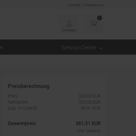
|
Kontakt
Impressum
0
Anmelden
ge
Service-Center
Preisberechnung
Preis
320,60 EUR
Nettopreis
320,60 EUR
zzgl.
MwSt
60,91 EUR
19 %
Gesamtpreis
381,51 EUR
(inkl. Versand)