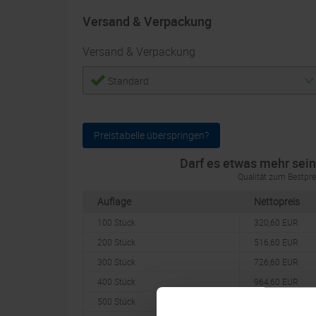
Versand & Verpackung
Versand & Verpackung
Standard
Auflage
Preistabelle überspringen?
Darf es etwas mehr sei
Qualität zum Bestpre
Auflage
Nettopreis
100 Stück
320,60 EUR
200 Stück
516,60 EUR
300 Stück
726,60 EUR
400 Stück
964,60 EUR
500 Stück
1106,00 EUR