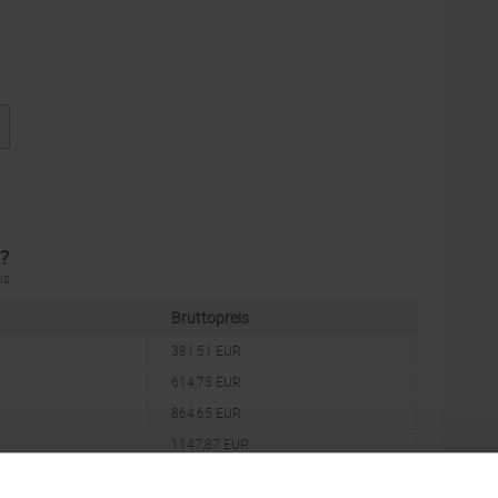
n?
is
Bruttopreis
381,51 EUR
614,75 EUR
864,65 EUR
1147,87 EUR
1316,14 EUR