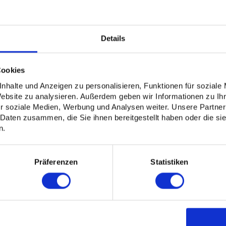
Details
ardcover (Digitaldruck)
Cookies
nhalte und Anzeigen zu personalisieren, Funktionen für soziale
Website zu analysieren. Außerdem geben wir Informationen zu I
r soziale Medien, Werbung und Analysen weiter. Unsere Partner
 Daten zusammen, die Sie ihnen bereitgestellt haben oder die s
n.
Profi. Datencheck
Klimaneutral
n Sie Ihre Daten durch unsere
Auf Wunsch klimaneutr
Präferenzen
Statistiken
Profis checken
ClimatePartner