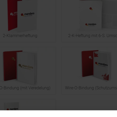
2-Klammerheftung
2-K-Heftung mit 6-S. Ums
O-Bindung (mit Veredelung)
Wire-O-Bindung (Schutzums