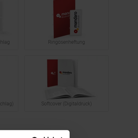
chlag
Ringösenheftung
chlag)
Softcover (Digitaldruck)