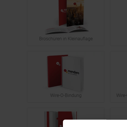
Broschüren in Kleinauflage
Wire-O-Bindung
Wire-