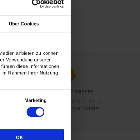
Über Cookies
 Medien anbieten zu können
hrer Verwendung unserer
 führen diese Informationen
ie im Rahmen Ihrer Nutzung
Partnerschaftsprogramm
al
Werden Sie mandaro-Partner und
Marketing
genießen Sie exklusive Vorteile!
OK