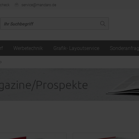
ncheck
service@mandaro.de
rf
Werbetechnik
Grafik- Layoutservice
Sonderanfra