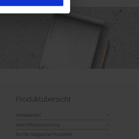
Produktübersicht
Werbebedarf
Geschäftsausstattung
Bücher/Magazine/Prospekte