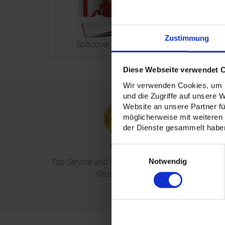
Zustimmung
Softcover (Offsetdruck)
H
Diese Webseite verwendet 
Wir verwenden Cookies, um I
und die Zugriffe auf unsere 
Website an unsere Partner fü
möglicherweise mit weiteren
der Dienste gesammelt habe
ekomi
Einwilligungsauswahl
Top Service und Betreuung; Mike, Firma
Lasse
Notwendig
Gruschdesign