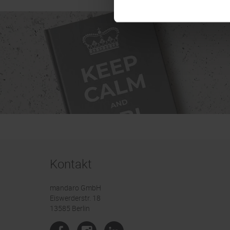
Kontakt
mandaro GmbH
Eiswerderstr. 18
13585 Berlin