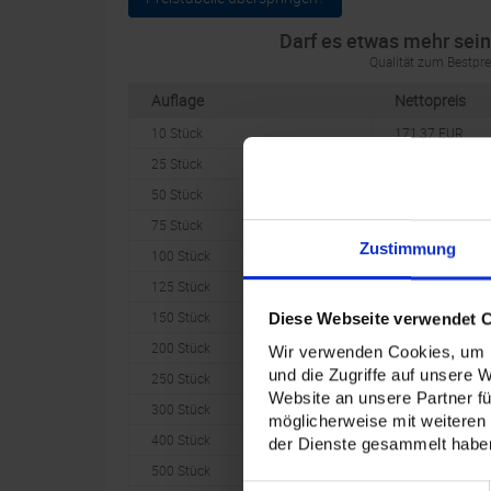
Darf es etwas mehr sei
Qualität zum Bestpre
Auflage
Nettopreis
10 Stück
171,37 EUR
25 Stück
241,20 EUR
50 Stück
347,76 EUR
75 Stück
404,14 EUR
Zustimmung
100 Stück
473,69 EUR
125 Stück
520,81 EUR
150 Stück
560,37 EUR
Diese Webseite verwendet 
200 Stück
620,11 EUR
Wir verwenden Cookies, um I
und die Zugriffe auf unsere 
250 Stück
693,86 EUR
Website an unsere Partner fü
300 Stück
766,51 EUR
möglicherweise mit weiteren
400 Stück
887,11 EUR
der Dienste gesammelt habe
500 Stück
1006,02 EUR