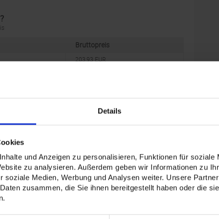
n?
is
Bruttopreis
203,93 EUR
287,03 EUR
413,83 EUR
480,93 EUR
Details
563,69 EUR
619,76 EUR
666,84 EUR
Cookies
737,93 EUR
nhalte und Anzeigen zu personalisieren, Funktionen für soziale
Website zu analysieren. Außerdem geben wir Informationen zu I
825,69 EUR
r soziale Medien, Werbung und Analysen weiter. Unsere Partner
912,15 EUR
 Daten zusammen, die Sie ihnen bereitgestellt haben oder die s
1055,66 EUR
n.
1197,16 EUR