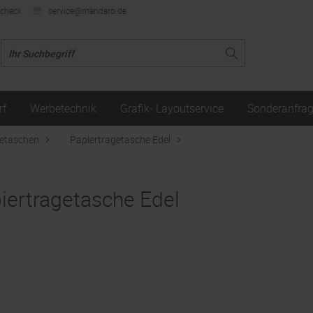
ncheck
service@mandaro.de
rf
Werbetechnik
Grafik- Layoutservice
Sonderanfra
getaschen
Papiertragetasche Edel
iertragetasche Edel