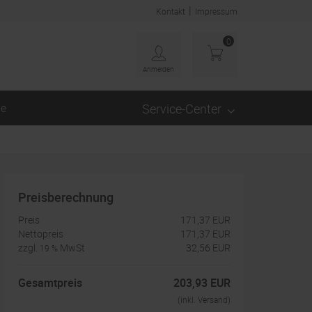
|
Kontakt
Impressum
0
Anmelden
ge
Service-Center
Preisberechnung
Preis
171,37 EUR
Nettopreis
171,37 EUR
zzgl.
MwSt
32,56 EUR
19 %
Gesamtpreis
203,93 EUR
(inkl. Versand)