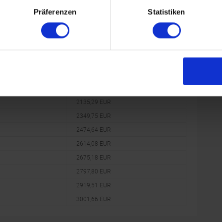
1283,45 EUR
Präferenzen
Statistiken
1413,48 EUR
1553,46 EUR
1682,86 EUR
1811,89 EUR
1948,35 EUR
2087,07 EUR
2135,29 EUR
2349,75 EUR
2474,64 EUR
2614,08 EUR
2675,18 EUR
2797,80 EUR
2919,51 EUR
3001,66 EUR