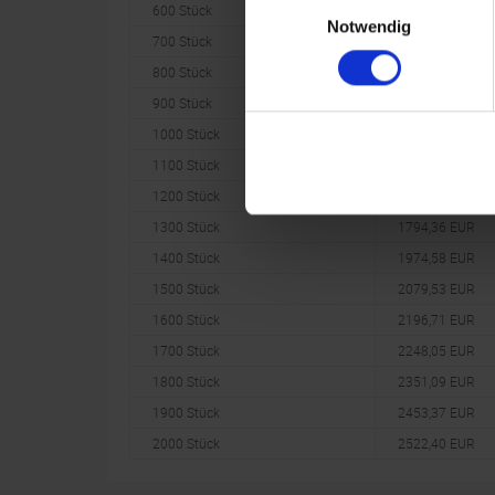
Einwilligungsauswahl
600 Stück
1078,53 EUR
Notwendig
700 Stück
1187,80 EUR
800 Stück
1305,43 EUR
900 Stück
1414,17 EUR
1000 Stück
1522,60 EUR
1100 Stück
1637,27 EUR
1200 Stück
1753,84 EUR
1300 Stück
1794,36 EUR
1400 Stück
1974,58 EUR
1500 Stück
2079,53 EUR
1600 Stück
2196,71 EUR
1700 Stück
2248,05 EUR
1800 Stück
2351,09 EUR
1900 Stück
2453,37 EUR
2000 Stück
2522,40 EUR