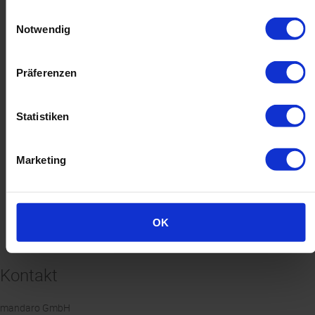
Top Service und Betreuung;
Lassen Sie Ihre Daten durch
Einwilligungsauswahl
Mike, Firma Gruschdesign
unsere Profis checken
Notwendig
Präferenzen
Statistiken
Klimaneutral
Partnerschaftsprogramm
Auf Wunsch klimaneutral
Werden Sie mandaro-Partner
Marketing
ClimatePartner
und genießen Sie exklusive
Vorteile!
OK
Kontakt
mandaro GmbH