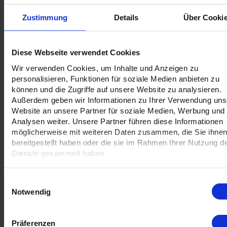
Preis
50,70 EUR
Nettopreis
50,70 EUR
Zustimmung
Details
Über Cooki
zzgl.
MwSt
9,63 EUR
19 %
Gesamtpreis
60,33 EUR
Diese Webseite verwendet Cookies
(inkl. Versand)
Wir verwenden Cookies, um Inhalte und Anzeigen zu
personalisieren, Funktionen für soziale Medien anbieten zu
können und die Zugriffe auf unsere Website zu analysieren.
in den Warenkorb
Außerdem geben wir Informationen zu Ihrer Verwendung uns
Website an unsere Partner für soziale Medien, Werbung und
Analysen weiter. Unsere Partner führen diese Informationen
Als Angebot drucken
Diesen Artikel weiterempfehlen
möglicherweise mit weiteren Daten zusammen, die Sie ihne
bereitgestellt haben oder die sie im Rahmen Ihrer Nutzung d
Dienste gesammelt haben.
Jobbezeichnung
Einwilligungsauswahl
Notwendig
Präferenzen