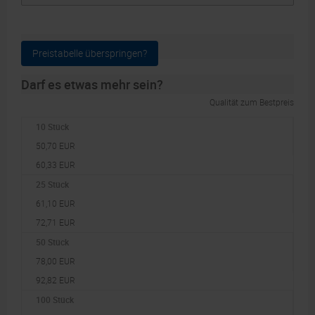
Auflage
Preistabelle überspringen?
Darf es etwas mehr sein?
Qualität zum Bestpreis
10 Stück
50,70 EUR
60,33 EUR
25 Stück
61,10 EUR
72,71 EUR
50 Stück
78,00 EUR
92,82 EUR
100 Stück