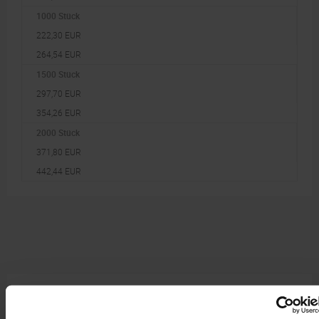
1000 Stück
222,30 EUR
264,54 EUR
1500 Stück
297,70 EUR
354,26 EUR
2000 Stück
371,80 EUR
442,44 EUR
Preisberechnung