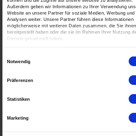
in zwei verschiedenen Formaten erhältlich
Außerdem geben wir Informationen zu Ihrer Verwendung uns
einseitig bedruckbar
Website an unsere Partner für soziale Medien, Werbung und
ab 100 Stück erhältlich
Analysen weiter. Unsere Partner führen diese Informationen
möglicherweise mit weiteren Daten zusammen, die Sie ihne
bereitgestellt haben oder die sie im Rahmen Ihrer Nutzung d
Dienste gesammelt haben.
Einwilligungsauswahl
Notwendig
ekomi
Profi. Datencheck
Präferenzen
Top Service und Betreuung;
Lassen Sie Ihre Daten durch
Mike, Firma Gruschdesign
unsere Profis checken
Statistiken
Marketing