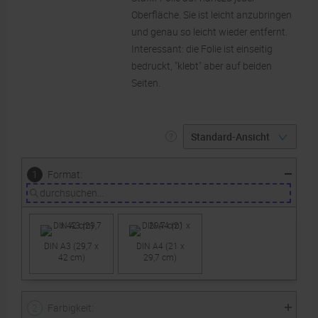
Oberfläche. Sie ist leicht anzubringen
und genau so leicht wieder entfernt.
Interessant: die Folie ist einseitig
bedruckt, "klebt" aber auf beiden
Seiten.
:
1
Format
DIN A3 (29,7 x
DIN A4 (21 x
42 cm)
29,7 cm)
:
2
Farbigkeit