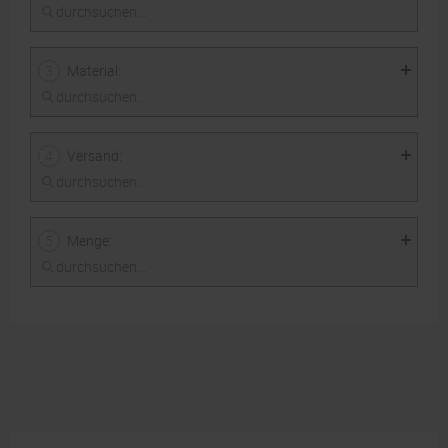
:
3
Material
einseitiger
Druck 4/0-farbig
:
4
Versand
50 µm Stafix®,
statisch haftend
weiß
:
5
Menge
Standard
100
250
1000
2500