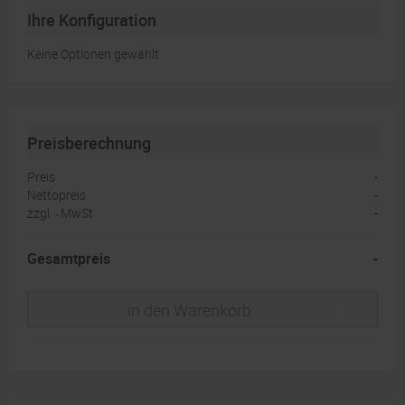
5000
Ihre Konfiguration
10000
Keine Optionen gewählt
Preisberechnung
Preis
-
Nettopreis
-
zzgl.
MwSt
-
-
Gesamtpreis
-
in den Warenkorb