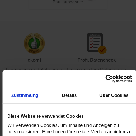
Bauzaunbanner
ekomi
Profi. Datencheck
Top Service und Betreuung;
Lassen Sie Ihre Daten durch
Mike, Firma Gruschdesign
unsere Profis checken
Zustimmung
Details
Über Cookies
Diese Webseite verwendet Cookies
Klimaneutral
Partnerschaftsprogramm
Wir verwenden Cookies, um Inhalte und Anzeigen zu
personalisieren, Funktionen für soziale Medien anbieten zu
Auf Wunsch klimaneutral
Werden Sie mandaro-Partner