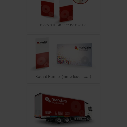
Blockout Banner beidseitig
Backlit Banner (hinterleuchtbar)