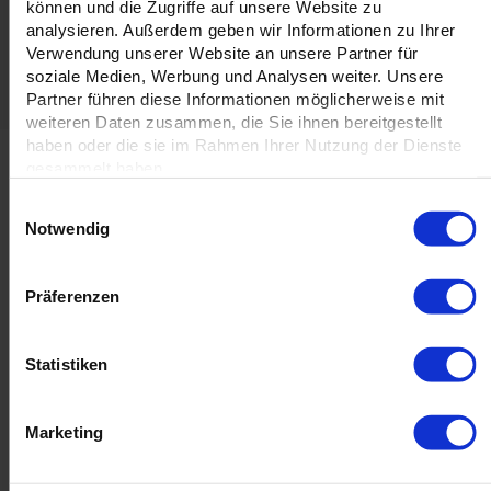
können und die Zugriffe auf unsere Website zu
ClimatePartner
und genießen Sie exklusive
analysieren. Außerdem geben wir Informationen zu Ihrer
Vorteile!
Verwendung unserer Website an unsere Partner für
soziale Medien, Werbung und Analysen weiter. Unsere
Partner führen diese Informationen möglicherweise mit
weiteren Daten zusammen, die Sie ihnen bereitgestellt
Hochwertige Werbebanner für jeden Bedarf: PVC-
haben oder die sie im Rahmen Ihrer Nutzung der Dienste
gesammelt haben.
Banner, Bauzaunbanner, Öko-Banner und Stoffbanner
Einwilligungsauswahl
Sie suchen nach einem
individuell bedruckten Banner
für Ihr
Notwendig
Unternehmen oder Ihre Veranstaltung? Bei uns finden Sie
eine breite Auswahl an
PVC-Bannern
,
Bauzaunbannern
,
Öko-Bannern
und
Stoffbannern
– perfekt für Außenwerbung,
Präferenzen
Messen oder Bauprojekte.
PVC-Banner – Robust und Wetterfest
Statistiken
Unsere
PVC-Banner
sind ideal für
Außenwerbung
geeignet.
Dank ihrer robusten und wetterfesten Eigenschaften bieten
Marketing
sie eine langlebige Lösung für Ihre Werbebotschaften. Ob Sie
PVC-Banner günstig online bestellen
oder ein
individuelles