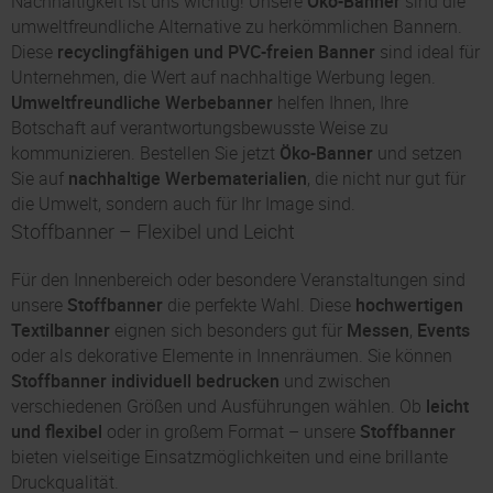
Nachhaltigkeit ist uns wichtig! Unsere
Öko-Banner
sind die
umweltfreundliche Alternative zu herkömmlichen Bannern.
Diese
recyclingfähigen und PVC-freien Banner
sind ideal für
Unternehmen, die Wert auf nachhaltige Werbung legen.
Umweltfreundliche Werbebanner
helfen Ihnen, Ihre
Botschaft auf verantwortungsbewusste Weise zu
kommunizieren. Bestellen Sie jetzt
Öko-Banner
und setzen
Sie auf
nachhaltige Werbematerialien
, die nicht nur gut für
die Umwelt, sondern auch für Ihr Image sind.
Stoffbanner – Flexibel und Leicht
Für den Innenbereich oder besondere Veranstaltungen sind
unsere
Stoffbanner
die perfekte Wahl. Diese
hochwertigen
Textilbanner
eignen sich besonders gut für
Messen
,
Events
oder als dekorative Elemente in Innenräumen. Sie können
Stoffbanner individuell bedrucken
und zwischen
verschiedenen Größen und Ausführungen wählen. Ob
leicht
und flexibel
oder in großem Format – unsere
Stoffbanner
bieten vielseitige Einsatzmöglichkeiten und eine brillante
Druckqualität.