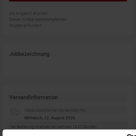
Als Angebot drucken
Diesen Artikel weiterempfehlen
Muster anfordern
Jobbezeichnung
Versandinformation
Voraussichtlicher Versandtermin:
Mittwoch, 12. August 2026
Bei Bestellung innerhalb der nächsten 13:27 Stunden.