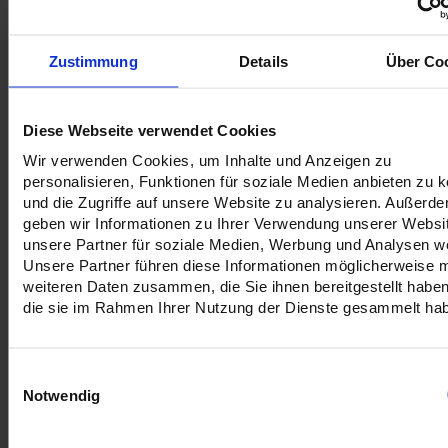
Errechnetes Materialgewicht
Exemplar 0.19 KG
Zustimmung
Details
Über Co
Datenblätter anzeigen
Diese Webseite verwendet Cookies
Eckdaten:
- Brandschutzklasse B1
Wir verwenden Cookies, um Inhalte und Anzeigen zu
- ca. 500 g/m²
personalisieren, Funktionen für soziale Medien anbieten zu 
- zu nahezu jedem Format zusammenschweißbar
und die Zugriffe auf unsere Website zu analysieren. Außerd
- Wetterfest & UV-beständig
geben wir Informationen zu Ihrer Verwendung unserer Websi
- Overnight nur bis
unsere Partner für soziale Medien, Werbung und Analysen we
- max. 1,50m Breite lieferbar
Unsere Partner führen diese Informationen möglicherweise m
weiteren Daten zusammen, die Sie ihnen bereitgestellt habe
Vielseitiger Einsatz:
die sie im Rahmen Ihrer Nutzung der Dienste gesammelt ha
- für Schaufenster mit hinter Beleuchtung
- bei der Neueröffnung
- bei Messen
Einwilligungsauswahl
- als Sportbande
Notwendig
- bei Events
- als Bühnenbanner
- Fassadenbanner