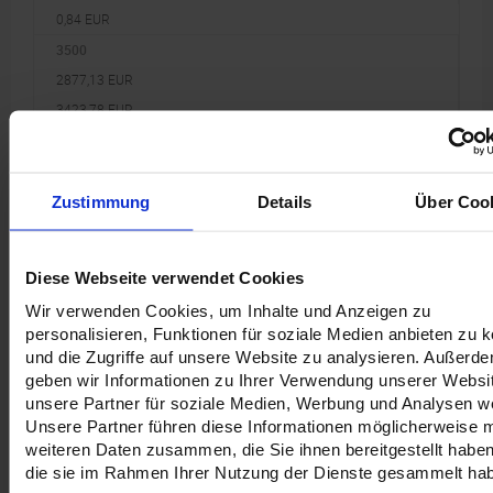
0,84 EUR
3500
2877,13 EUR
3423,78 EUR
0,82 EUR
4000
3285,01 EUR
Zustimmung
Details
Über Coo
3909,16 EUR
0,82 EUR
Diese Webseite verwendet Cookies
4500
Wir verwenden Cookies, um Inhalte und Anzeigen zu
3636,39 EUR
personalisieren, Funktionen für soziale Medien anbieten zu 
4327,30 EUR
und die Zugriffe auf unsere Website zu analysieren. Außerd
0,81 EUR
geben wir Informationen zu Ihrer Verwendung unserer Websi
unsere Partner für soziale Medien, Werbung und Analysen we
5000
Unsere Partner führen diese Informationen möglicherweise m
3907,62 EUR
weiteren Daten zusammen, die Sie ihnen bereitgestellt habe
4650,07 EUR
die sie im Rahmen Ihrer Nutzung der Dienste gesammelt ha