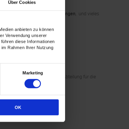
Über Cookies
rverklebungen
,
Fahrzeugfolierungen
, und vieles
 Medien anbieten zu können
hrer Verwendung unserer
 führen diese Informationen
ie im Rahmen Ihrer Nutzung
Marketing
n. Wir haben eine eigenständige Abteilung für die
.
OK