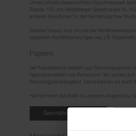
Unser Lohndruckereiportfolio Maschinenpark bes
Rapida 105 und Heidelberger Speedmaster XL 162 
anderen Maschinen für die Herstellung Ihrer Druc
Darüber hinaus sind uns bei der Weiterverarbeit
speziellen Konfektionierungen wie z.B. Fadenheftu
Papiere
Der Papierbereich besteht aus Standardpapieren f
Spezialherstellern wie Römerturm. Wir achten au
Recyclingpapierangebot. Gerne können wir auch Ih
Hier kommen Sie direkt zu unserem Angebot zur G
Montagen/ Werbetechnik