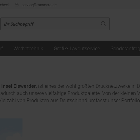
ncheck
service@mandaro.de
rf
Werbetechnik
Grafik- Layoutservice
Sonderanfra
n
Insel Eiswerder
, ist eines der wohl größten Drucknetzwerke in
 dadurch auch unsere vielfältige Produktpalette. Von der kleinen
r Vielzahl von Produkten aus Deutschland umfasst unser Portfol