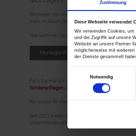
Zustimmung
Wir bieten mit unseren eignen Monteuren die Mo
mehr im Raum Berlin und Brandenburg an.
Diese Webseite verwendet 
Wir verwenden Cookies, um I
Hier kommen Sie direkt zu unserem Montageservi
und die Zugriffe auf unsere 
Website an unsere Partner fü
möglicherweise mit weiteren
der Dienste gesammelt habe
Einwilligungsauswahl
Notwendig
Falls Sie mal ein Produkt bei uns nicht finden, sin
Sonderanfragen
und den Individualdruck, welches
Wir wollen Ihr Partner im Bereich der Druckwerbu
Seit 2021 bieten wir im Rahmen des Socialmedia-M
Unternehmen sich online zu präsentieren und Auf