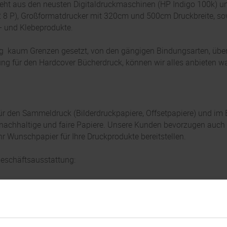
teht aus den neusten Digitaldruckmaschinen (HP Indigo 100k)
8 P), Großformatdrucker mit 320cm und 500cm Druckbreite, sow
k- und Klebeprodukte.
ung kaum Grenzen gesetzt, von den gängigen Bindungsarten, üb
ng für den Hardcover Bücherdruck, können wir alles anbieten wa
ür den Sammeldruck (Bilderdruckpapiere, Offsetpapiere) und im 
f nachhaltige und faire Papiere. Unsere Kunden bevorzugen auch
r Wunschpapier für Ihre Druckprodukte bereitstellen.
eschäftsausstattung: