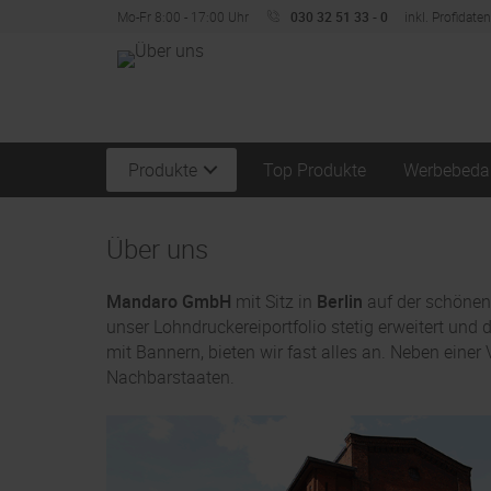
Mo-Fr 8:00 - 17:00 Uhr
030 32 51 33 - 0
inkl. Profidate
Produkte
Top Produkte
Werbebeda
Über uns
Mandaro GmbH
mit Sitz in
Berlin
auf der schöne
unser Lohndruckereiportfolio stetig erweitert und
mit Bannern, bieten wir fast alles an. Neben eine
Nachbarstaaten.