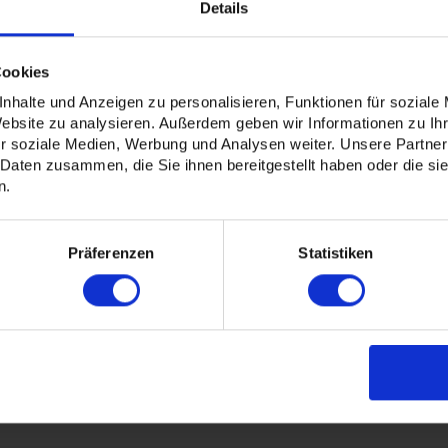
Details
ntage von
Fassadenbannern
,
Leuchtkästen
, sowie
Schaufenste
Cookies
nhalte und Anzeigen zu personalisieren, Funktionen für soziale
ce:
Website zu analysieren. Außerdem geben wir Informationen zu I
r soziale Medien, Werbung und Analysen weiter. Unsere Partner
 Daten zusammen, die Sie ihnen bereitgestellt haben oder die s
n.
Präferenzen
Statistiken
d wir in der Lage schnell und effizient eine Alternative anzubiete
 sich ausschließlich nur um individuelle Druckanfragen kümmert
ng sein und Sie mit unserem Service überzeugen.
arketings verschiedene Möglichkeiten für kleine
merksamkeit zu erzeugen.