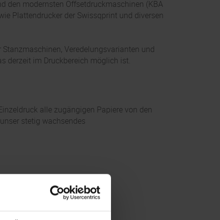
 und den modernsten Offsetdruckmaschinen (KBA
ie Plattendrucker der Swissqprint und diversen
er Stanzmaschinen, Veredelungsvarianten und
s derzeit im Druckbereich möglich ist.
Einzeldruck alle zugängigen Papiere von den
 unser stetig wachsendes