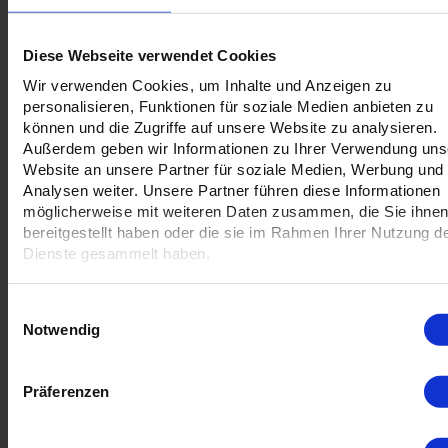
60000
Voraussichtlicher Versandtermin:
Soft-Feel
Diese Webseite verwendet Cookies
65000
Zusatzfarbe
Zusatzfarbe
einseitig mit
Gold
Silber
-
Relieflack
Wir verwenden Cookies, um Inhalte und Anzeigen zu
70000
personalisieren, Funktionen für soziale Medien anbieten zu
können und die Zugriffe auf unsere Website zu analysieren.
75000
Außerdem geben wir Informationen zu Ihrer Verwendung uns
Website an unsere Partner für soziale Medien, Werbung und
80000
Datenblätter anzeigen
Analysen weiter. Unsere Partner führen diese Informationen
85000
möglicherweise mit weiteren Daten zusammen, die Sie ihne
plano
bereitgestellt haben oder die sie im Rahmen Ihrer Nutzung d
90000
Dienste gesammelt haben.
Hochwertiger Präge- oder Drucklack, der ab 10 Stück
95000
beidseitig bedruckt werden kann
Einwilligungsauswahl
100000
Notwendig
110000
120000
Präferenzen
130000