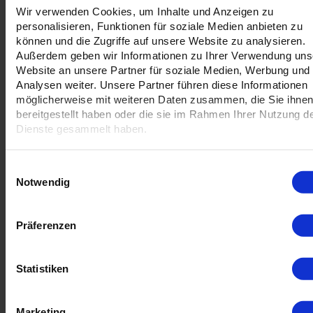
Wir verwenden Cookies, um Inhalte und Anzeigen zu
personalisieren, Funktionen für soziale Medien anbieten zu
Versandinformation
können und die Zugriffe auf unsere Website zu analysieren.
Außerdem geben wir Informationen zu Ihrer Verwendung uns
Voraussichtlicher Versandtermin:
Website an unsere Partner für soziale Medien, Werbung und
Dienstag, 18. August 2026
Analysen weiter. Unsere Partner führen diese Informationen
Bei Bestellung innerhalb der nächsten 17:26 Stunden.
möglicherweise mit weiteren Daten zusammen, die Sie ihne
bereitgestellt haben oder die sie im Rahmen Ihrer Nutzung d
Dienste gesammelt haben.
Errechnetes Materialgewicht
Exemplar 1 KG
Lanyards-Druck: Eine großartige Möglichkeit, Ihre
Einwilligungsauswahl
Marke zu bewerben
Notwendig
Lanyards sind eine großartige Möglichkeit, Ihre Marke zu
Präferenzen
bewerben. Sie sind ein vielseitiges Accessoire, das für
eine Vielzahl von Zwecken verwendet werden kann, wie
z. B. zum Tragen von ID-Karten, Schlüsseln oder anderen
Statistiken
wichtigen Gegenständen. Lanyards können auch mit
Ihrem Logo, Ihrer Website-URL oder anderen Marketing-
Marketing