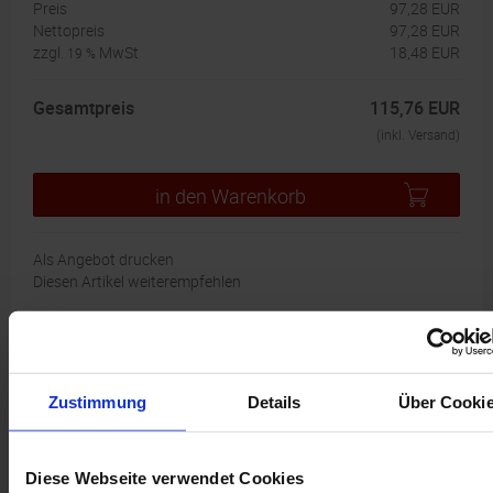
Preis
97,28 EUR
Nettopreis
97,28 EUR
zzgl.
MwSt
18,48 EUR
19 %
Gesamtpreis
115,76 EUR
(inkl. Versand)
in den Warenkorb
Als Angebot drucken
Diesen Artikel weiterempfehlen
Jobbezeichnung
Zustimmung
Details
Über Cooki
Diese Webseite verwendet Cookies