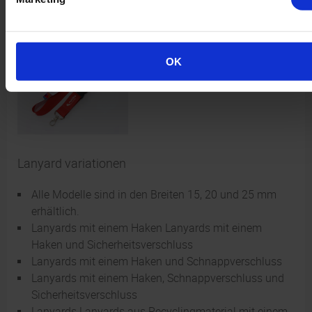
Materialien bedruckt werden, um Ihre Marke zu
promoten und neue Kunden zu gewinnen.
OK
Lanyard variationen
Alle Modelle sind in den Breiten 15, 20 und 25 mm
erhältlich.
Lanyards mit einem Haken Lanyards mit einem
Haken und Sicherheitsverschluss
Lanyards mit einem Haken und Schnappverschluss
Lanyards mit einem Haken, Schnappverschluss und
Sicherheitsverschluss
Lanyards Lanyards aus Recyclingmaterial mit einem