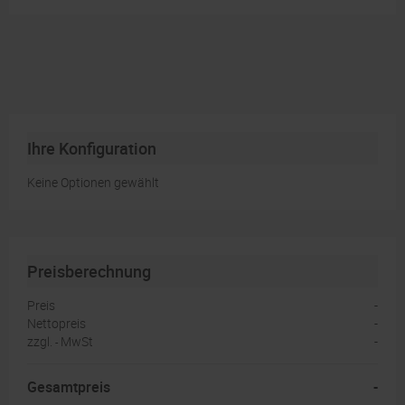
2
3
4
5
Ihre Konfiguration
6
Keine Optionen gewählt
7
8
9
Preisberechnung
10
Preis
-
Nettopreis
-
15
zzgl.
MwSt
-
-
Gesamtpreis
-