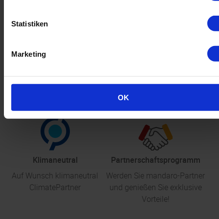
Statistiken
Marketing
ekomi
Profi. Datencheck
Top Service und Betreuung;
Lassen Sie Ihre Daten durch
Mike, Firma Gruschdesign
unsere Profis checken
OK
Klimaneutral
Partnerschaftsprogramm
Auf Wunsch klimaneutral
Werden Sie mandaro-Partner
ClimatePartner
und genießen Sie exklusive
Vorteile!