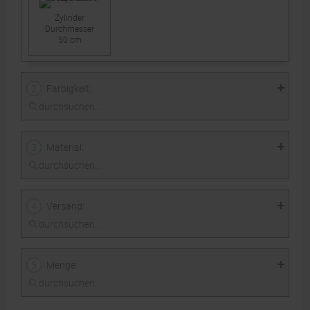
Zylinder
Durchmesser
50 cm
:
2
Farbigkeit
:
3
Material
einseitiger
Druck 4/0-farbig
:
4
Versand
220 g Polyester-
Gewebe
:
5
Menge
Standard
Express
1