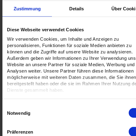
Zustimmung
Details
Über Cooki
Datenblätter anzeigen
Diese Webseite verwendet Cookies
in Würfel zu 30, 40 und 45 cm Durchmesser
in Zylindern zu 40 und 50 cm Durchmesser
Wir verwenden Cookies, um Inhalte und Anzeigen zu
bezogen mit 220 g Polyestergewebe oder 360 g
personalisieren, Funktionen für soziale Medien anbieten zu
können und die Zugriffe auf unsere Website zu analysieren.
Baumwollgewebe mit Reißverschluss
Außerdem geben wir Informationen zu Ihrer Verwendung uns
waschbar bei 30 °C, nicht trocknergeeignet
Website an unsere Partner für soziale Medien, Werbung und
PUR-Schaumkern, schwer entflammbar
Analysen weiter. Unsere Partner führen diese Informationen
lange Lebensdauer durch hochwertigen PUR-
möglicherweise mit weiteren Daten zusammen, die Sie ihne
Schaumkern mit Härtegrad "sehr fest", Raumgewicht
bereitgestellt haben oder die sie im Rahmen Ihrer Nutzung d
40 kg/m³
Dienste gesammelt haben.
ab 1 Stück lieferbar
Einwilligungsauswahl
Hinweis: pro Bestellung ist nur ein Muster möglich
Notwendig
Präferenzen