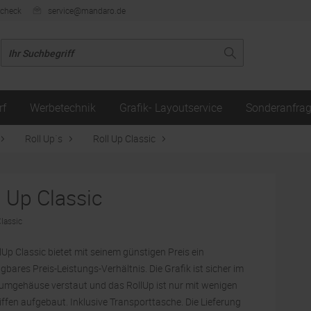
ncheck
service@mandaro.de
rf
Werbetechnik
Grafik- Layoutservice
Sonderanfra
Roll Up´s
Roll Up Classic
l Up Classic
lassic
lUp Classic bietet mit seinem günstigen Preis ein
gbares Preis-Leistungs-Verhältnis. Die Grafik ist sicher im
umgehäuse verstaut und das RollUp ist nur mit wenigen
ffen aufgebaut. Inklusive Transporttasche. Die Lieferung