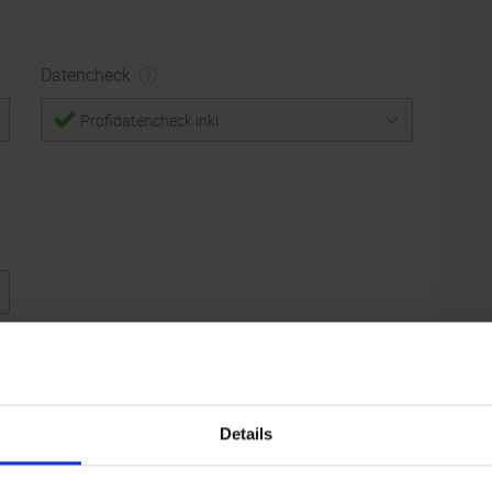
Datencheck
Profidatencheck inkl.
Details