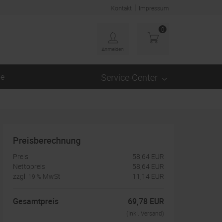
|
Kontakt
Impressum
0
Anmelden
ge
Service-Center
Preisberechnung
Preis
58,64 EUR
Nettopreis
58,64 EUR
zzgl.
MwSt
11,14 EUR
19 %
Gesamtpreis
69,78 EUR
(inkl. Versand)