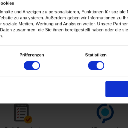
Cookies
nhalte und Anzeigen zu personalisieren, Funktionen für soziale
System
Website zu analysieren. Außerdem geben wir Informationen zu I
r soziale Medien, Werbung und Analysen weiter. Unsere Partner
fikat
 Daten zusammen, die Sie ihnen bereitgestellt haben oder die s
ebt (Druckmotiv daher schwerer wechselbar)
n.
 unteren Ende zum Einspannen des Banners)
Präferenzen
Statistiken
tt straff aufgezogen werden kann.
ie den Druck auf RollUp-Film.