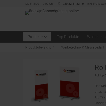
Mo-Fr 8:00 - 17:00 Uhr
030 32 51 33 - 0
inkl. Profidate
Produkte
Top Produkte
Werbebeda
Produktübersicht
Werbetechnik & Messebedarf
Rol
Roll Up C
Das Rol
unschla
Alumini
Handgri