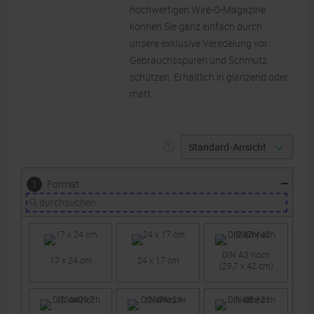
hochwertigen Wire-O-Magazine
können Sie ganz einfach durch
unsere exklusive Veredelung vor
Gebrauchsspuren und Schmutz
schützen. Erhältlich in glänzend oder
matt.
:
1
Format
DIN A3 hoch
17 x 24 cm
24 x 17 cm
(29,7 x 42 cm)