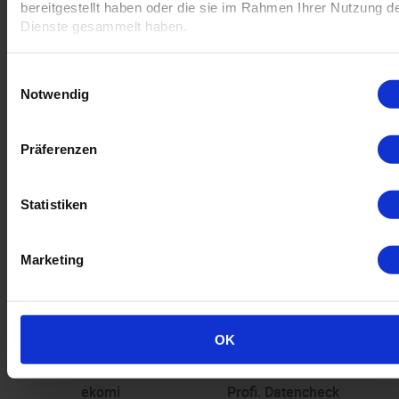
bereitgestellt haben oder die sie im Rahmen Ihrer Nutzung d
-
Dienste gesammelt haben.
Einwilligungsauswahl
Notwendig
Datenblätter anzeigen
Wire-O-Bindung links
Präferenzen
Wire-O-Bindung in schwarz, silber oder weiß
8 – 80 Seiten
Statistiken
ab 50 Stück
Marketing
OK
ekomi
Profi. Datencheck