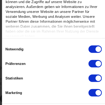
können und die Zugriffe auf unsere Website zu
analysieren. Außerdem geben wir Informationen zu Ihrer
Verwendung unserer Website an unsere Partner für
soziale Medien, Werbung und Analysen weiter. Unsere
Klimaneutral
Partnerschaftsprogramm
Partner führen diese Informationen möglicherweise mit
weiteren Daten zusammen, die Sie ihnen bereitgestellt
Auf Wunsch klimaneutral
Werden Sie mandaro-Partner
haben oder die sie im Rahmen Ihrer Nutzung der Dienste
ClimatePartner
und genießen Sie exklusive
gesammelt haben.
Vorteile!
Einwilligungsauswahl
Notwendig
Präferenzen
Kontakt
Statistiken
mandaro GmbH
Eiswerderstr. 18
13585 Berlin
Marketing