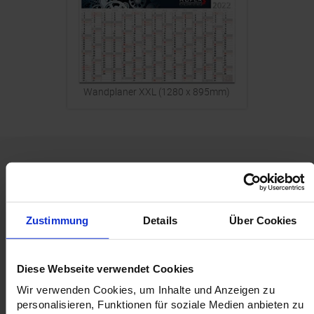
Wandplaner XXL (1280 x 895mm)
Zustimmung
Details
Über Cookies
ekomi
Profi. Datencheck
Top Service und Betreuung;
Lassen Sie Ihre Daten durch
Mike, Firma Gruschdesign
unsere Profis checken
Diese Webseite verwendet Cookies
Wir verwenden Cookies, um Inhalte und Anzeigen zu
personalisieren, Funktionen für soziale Medien anbieten zu