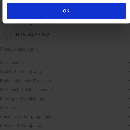
030 32 51 33 - 0
OK
service@mandaro.de
0176 704 97 072
Produktübersicht
Werbebedarf
Geschäftsausstattung
Bücher/Magazine/Prospekte
Werbetechnik & Messebedarf
Montagen & Verklebungen
Werbeartikel
Abibücher & Jahrgangsbücher
Kalender & Wandplaner