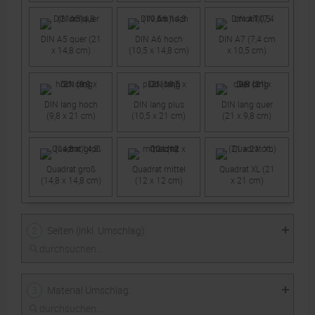
DIN A5 quer (21
DIN A6 hoch
DIN A7 (7,4 cm
x 14,8 cm)
(10,5 x 14,8 cm)
x 10,5 cm)
DIN lang hoch
DIN lang plus
DIN lang quer
(9,8 x 21 cm)
(10,5 x 21 cm)
(21 x 9,8 cm)
Quadrat groß
Quadrat mittel
Quadrat XL (21
(14,8 x 14,8 cm)
(12 x 12 cm)
x 21 cm)
:
2
Seiten (inkl. Umschlag)
:
3
Material Umschlag
8
12
16