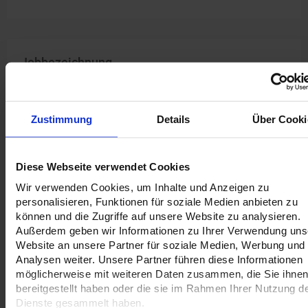
weiß
glänzend
matt
13000
300 g
Bilderdruck
350 g Offset
14000
matt Ökopapier
weiß
Premium
15000
300 g
Jobbezeichnung
300 g
Bilderdruck
250 g Offset
Bilderdruck
matt Ökopapier
16000
weiß
matt
Premium
17000
Zustimmung
Details
Über Cooki
18000
350 g Offset
weiß
19000
Versandinformation
Diese Webseite verwendet Cookies
20000
Wir verwenden Cookies, um Inhalte und Anzeigen zu
Voraussichtlicher Versandtermin:
personalisieren, Funktionen für soziale Medien anbieten zu
25000
können und die Zugriffe auf unsere Website zu analysieren.
-
30000
Außerdem geben wir Informationen zu Ihrer Verwendung uns
Website an unsere Partner für soziale Medien, Werbung und
35000
Analysen weiter. Unsere Partner führen diese Informationen
möglicherweise mit weiteren Daten zusammen, die Sie ihne
40000
Datenblätter anzeigen
bereitgestellt haben oder die sie im Rahmen Ihrer Nutzung d
Dienste gesammelt haben.
45000