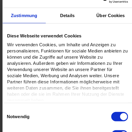
Zustimmung
Details
Über Cookies
Wir unterstützen Sie in allen Phasen mit Lager- und
Logistikdienstleistungen und stehen Ihnen mit unserem
Fulfillment-Service zur Seite. So können Sie sich auf
Diese Webseite verwendet Cookies
Ihre Kernkompetenzen konzentrieren und Ihr Business
schnell voranbringen.
Wir verwenden Cookies, um Inhalte und Anzeigen zu
personalisieren, Funktionen für soziale Medien anbieten zu
können und die Zugriffe auf unsere Website zu
Mit uns dürfen Sie groß werden! Wir sind stark im
analysieren. Außerdem geben wir Informationen zu Ihrer
Kleinen und im Großen und reagieren schnell und
Verwendung unserer Website an unsere Partner für
flexibel.
soziale Medien, Werbung und Analysen weiter. Unsere
Partner führen diese Informationen möglicherweise mit
Ihre Vorteile auf einen Blick:
weiteren Daten zusammen, die Sie ihnen bereitgestellt
Zeitnaher Versand der Bestellungen nach Eingang in
haben oder die sie im Rahmen Ihrer Nutzung der Dienste
Ihrem Online-Shop
gesammelt haben.
Lagerfläche sparen durch Auslagerung Ihrer
Einwilligungsauswahl
Werbemittel
Notwendig
Keine unnötige Personal-Vorhaltung für die
Versandarbeiten