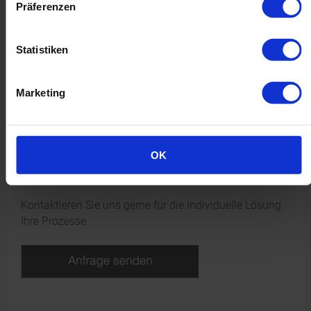
Kurzfristige Auftragsspitzen können problemlos
Präferenzen
bedient werden
Jederzeit Kontrollmöglichkeiten durch
Statistiken
Anbindungen/Schnittstellen, Versandbestätigungen,
Tracking usw.
Günstige Portokonditionen durch gebündeltes
Marketing
Volumen
Zufriedene Kunden, da Sie sich auf den Vertrieb
konzentrieren können! Wir kümmern uns um den
OK
Versand (just-in-time mit optimaler Qualität)
Kontaktieren Sie uns gerne für die individuelle Lösung
Ihre Prozesse.