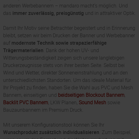
anderen Werbebannern – mandaro macht’s möglich. Und
das
immer zuverlässig, preisgünstig
und in attraktiver Optik.
Damit Ihr Motiv seine Betrachter begeistert und in Erinnerung
bleibt, setzen wir beim Drucken der Banner und Werbebanner
auf
modernste Technik sowie strapazierfähige
Trägermaterialien
. Dank der hohen UV- und
Witterungsbeständigkeit zeigen sich unsere langlebigen
Druckerzeugnisse stets von ihrer besten Seite. Selbst bei
Wind und Wetter, direkter Sonneneinstrahlung und an den
unterschiedlichsten Standorten. Um das ideale Material für
Ihr Projekt zu finden, haben Sie die Wahl aus PVC und Mesh
Bannern, einseitigen und
beidseitigen Blockout Bannern
,
Backlit PVC Bannern
, LKW Planen,
Sound Mesh
sowie
Bauzaunbannern im Premium Druck.
Mit unserem Konfigurationstool können Sie Ihr
Wunschprodukt zusätzlich individualisieren
. Zum Beispiel,