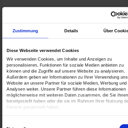
Versandinformation
Zustimmung
Details
Über Cooki
Voraussichtlicher Versandtermin:
Freitag, 14. August 2026
Diese Webseite verwendet Cookies
Bei Bestellung innerhalb der nächsten 17:05 Stunden.
Wir verwenden Cookies, um Inhalte und Anzeigen zu
personalisieren, Funktionen für soziale Medien anbieten zu
können und die Zugriffe auf unsere Website zu analysieren.
Außerdem geben wir Informationen zu Ihrer Verwendung uns
Datenblätter anzeigen
Website an unsere Partner für soziale Medien, Werbung und
Eigenschaften:
Analysen weiter. Unsere Partner führen diese Informationen
Doppelseitiges Display für den Außenbereich
möglicherweise mit weiteren Daten zusammen, die Sie ihne
Breite & Höhe: 85 cm x 200 cm
bereitgestellt haben oder die sie im Rahmen Ihrer Nutzung d
Dateiformat: 85 x 205 cm (5 cm Übermaß am unteren
Dienste gesammelt haben.
Ende zum Einspannen des Banners)
Hochwertige Optik: Druck auf robustem PVC-Banner
Einwilligungsauswahl