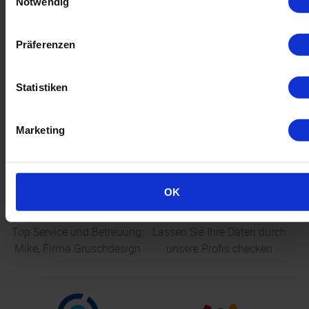
(B1 zertifiziert)
Notwendig
Druckmotiv wird an die untere Fassung geklebt
(Druckmotiv daher schwerer wechselbar)
Präferenzen
Einfacher Aufbau
Lieferung: fertig montiert, inklusive Transporttasche
Statistiken
Marketing
OK
ekomi
Profi. Datencheck
Top Service und Betreuung;
Lassen Sie Ihre Daten durch
Mike, Firma Gruschdesign
unsere Profis checken